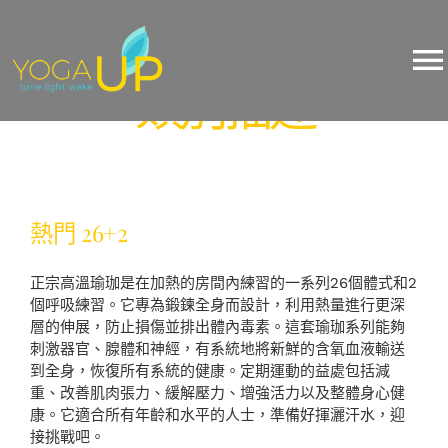
Skip
類別描述
to
content
To
類別描述
Na
About Us
Yoga
熱門 26+2
Events
正宗高溫瑜珈是在加熱的房間內練習的一系列26個體式和2
個呼吸練習。它專為鍛鍊全身而設計，利用熱量進行更深
Training/Workshop
層的伸展，防止損傷並排出體內毒素。這套瑜珈系列能夠
刺激器官、腺體和神經，有系統地將新鮮的含氧血液輸送
到全身，恢復所有系統的健康。定期運動的益處包括減
Pricing
重、改善肌肉張力、緩解壓力、增強活力以及整體身心健
康。它適合所有年齡和水平的人士，準備好揮灑汗水，迎
接挑戰吧。