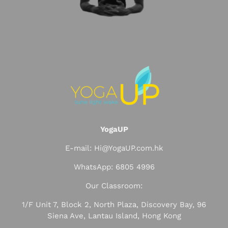
YogaUP
E-mail: Hi@YogaUP.com.hk
WhatsApp: 6805 4996
Our Classroom:
1/F Unit 7, Block 2, North Plaza, Discovery Bay, 96
Siena Ave, Lantau Island, Hong Kong