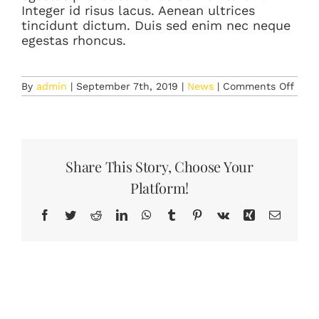
Integer id risus lacus. Aenean ultrices
tincidunt dictum. Duis sed enim nec neque
egestas rhoncus.
on
By
admin
|
September 7th, 2019
|
News
|
Comments Off
The
Impo
of
Daily
Exerc
Share This Story, Choose Your
Platform!
Facebook
Twitter
Reddit
LinkedIn
WhatsApp
Tumblr
Pinterest
Vk
Xing
Email