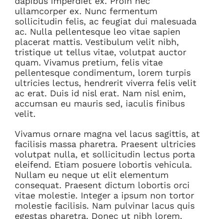
dapibus imperdiet ex. Proin nec
ullamcorper ex. Nunc fermentum
sollicitudin felis, ac feugiat dui malesuada
ac. Nulla pellentesque leo vitae sapien
placerat mattis. Vestibulum velit nibh,
tristique ut tellus vitae, volutpat auctor
quam. Vivamus pretium, felis vitae
pellentesque condimentum, lorem turpis
ultricies lectus, hendrerit viverra felis velit
ac erat. Duis id nisl erat. Nam nisl enim,
accumsan eu mauris sed, iaculis finibus
velit.
Vivamus ornare magna vel lacus sagittis, at
facilisis massa pharetra. Praesent ultricies
volutpat nulla, et sollicitudin lectus porta
eleifend. Etiam posuere lobortis vehicula.
Nullam eu neque ut elit elementum
consequat. Praesent dictum lobortis orci
vitae molestie. Integer a ipsum non tortor
molestie facilisis. Nam pulvinar lacus quis
egestas pharetra. Donec ut nibh lorem.