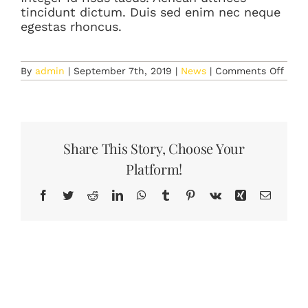
tincidunt dictum. Duis sed enim nec neque
egestas rhoncus.
on
By
admin
|
September 7th, 2019
|
News
|
Comments Off
Slee
Well
With
Yoga
Share This Story, Choose Your
Platform!
Facebook
Twitter
Reddit
LinkedIn
WhatsApp
Tumblr
Pinterest
Vk
Xing
Email