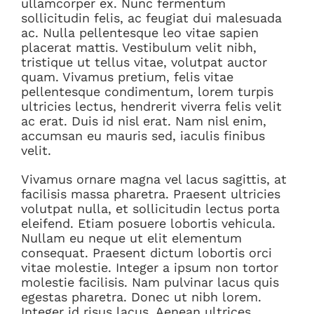
ullamcorper ex. Nunc fermentum
sollicitudin felis, ac feugiat dui malesuada
ac. Nulla pellentesque leo vitae sapien
placerat mattis. Vestibulum velit nibh,
tristique ut tellus vitae, volutpat auctor
quam. Vivamus pretium, felis vitae
pellentesque condimentum, lorem turpis
ultricies lectus, hendrerit viverra felis velit
ac erat. Duis id nisl erat. Nam nisl enim,
accumsan eu mauris sed, iaculis finibus
velit.
Vivamus ornare magna vel lacus sagittis, at
facilisis massa pharetra. Praesent ultricies
volutpat nulla, et sollicitudin lectus porta
eleifend. Etiam posuere lobortis vehicula.
Nullam eu neque ut elit elementum
consequat. Praesent dictum lobortis orci
vitae molestie. Integer a ipsum non tortor
molestie facilisis. Nam pulvinar lacus quis
egestas pharetra. Donec ut nibh lorem.
Integer id risus lacus. Aenean ultrices