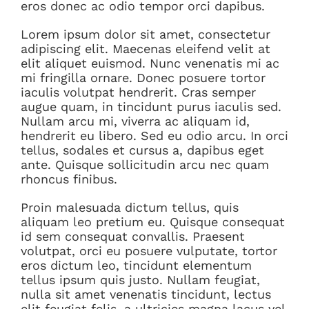
eros donec ac odio tempor orci dapibus.
Lorem ipsum dolor sit amet, consectetur
adipiscing elit. Maecenas eleifend velit at
elit aliquet euismod. Nunc venenatis mi ac
mi fringilla ornare. Donec posuere tortor
iaculis volutpat hendrerit. Cras semper
augue quam, in tincidunt purus iaculis sed.
Nullam arcu mi, viverra ac aliquam id,
hendrerit eu libero. Sed eu odio arcu. In orci
tellus, sodales et cursus a, dapibus eget
ante. Quisque sollicitudin arcu nec quam
rhoncus finibus.
Proin malesuada dictum tellus, quis
aliquam leo pretium eu. Quisque consequat
id sem consequat convallis. Praesent
volutpat, orci eu posuere vulputate, tortor
eros dictum leo, tincidunt elementum
tellus ipsum quis justo. Nullam feugiat,
nulla sit amet venenatis tincidunt, lectus
elit feugiat felis, a ultricies magna lacus vel